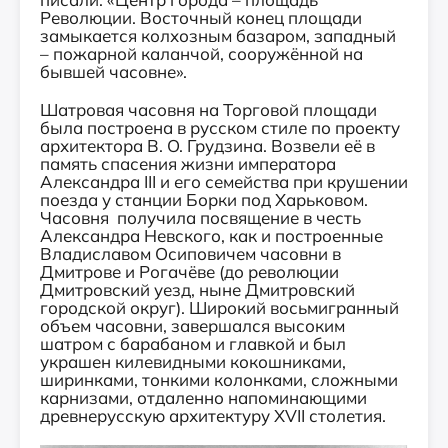
Революции. Восточный конец площади
замыкается колхозным базаром, западный
– пожарной каланчой, сооружённой на
бывшей часовне».
Шатровая часовня на Торговой площади
была построена в русском стиле по проекту
архитектора В. О. Грудзина. Возвели её в
память спасения жизни императора
Александра III и его семейства при крушении
поезда у станции Борки под Харьковом.
Часовня получила посвящение в честь
Александра Невского, как и построенные
Владиславом Осиповичем часовни в
Дмитрове и Рогачёве (до революции
Дмитровский уезд, ныне Дмитровский
городской округ). Широкий восьмигранный
объем часовни, завершался высоким
шатром с барабаном и главкой и был
украшен килевидными кокошниками,
ширинками, тонкими колонками, сложными
карнизами, отдаленно напоминающими
древнерусскую архитектуру XVII столетия.