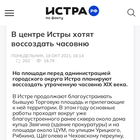
ИСТОРИИ
В центре Истры хотят
воссоздать часовню
ПОНЕДЕЛЬНИК, 18 ОКТ 2021, 16:14
202
16.7K
На площади перед администрацией
городского округа Истра планируют
воссоздать утраченную часовню XIX века.
В Истре продолжают благоустраивать
бывшую Торговую площадь и прилегающие
к ней территории. В этом году основные
работы проходят вокруг уже
благоустроенного ранее сквера около дома
купца Звягина (здание прокуратуры) и на
площади около ЦУМ, по улицам Урицкого,
Рябкина, Щёголева и Чеховскому переулку,