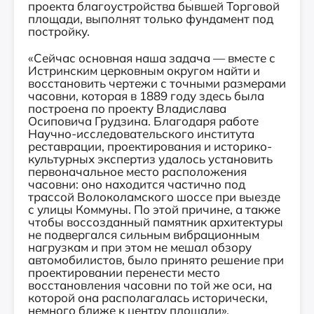
проекта благоустройства бывшей Торговой
площади, выполнят только фундамент под
постройку.
«Сейчас основная наша задача — вместе с
Истринским церковным округом найти и
восстановить чертежи с точными размерами
часовни, которая в 1889 году здесь была
построена по проекту Владислава
Осиповича Грудзина. Благодаря работе
Научно-исследовательского института
реставрации, проектирования и историко-
культурных экспертиз удалось установить
первоначальное место расположения
часовни: оно находится частично под
трассой Волоколамского шоссе при выезде
с улицы Коммуны. По этой причине, а также
чтобы воссозданный памятник архитектуры
не подвергался сильным вибрационным
нагрузкам и при этом не мешал обзору
автомобилистов, было принято решение при
проектировании перенести место
восстановления часовни по той же оси, на
которой она располагалась исторически,
немного ближе к центру площади».