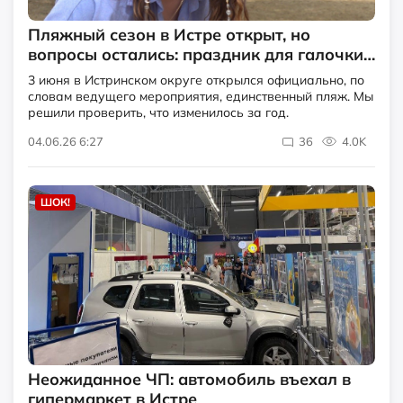
Пляжный сезон в Истре открыт, но
вопросы остались: праздник для галочки
и забытая доступная среда
3 июня в Истринском округе открылся официально, по
словам ведущего мероприятия, единственный пляж. Мы
решили проверить, что изменилось за год.
04.06.26 6:27
36
4.0K
ШОК!
Неожиданное ЧП: автомобиль въехал в
гипермаркет в Истре