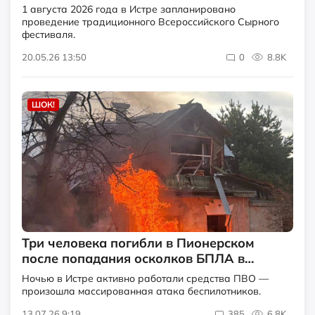
1 августа 2026 года в Истре запланировано
проведение традиционного Всероссийского Сырного
фестиваля.
20.05.26 13:50
0
8.8K
ШОК!
Три человека погибли в Пионерском
после попадания осколков БПЛА в
частный дом
Ночью в Истре активно работали средства ПВО —
произошла массированная атака беспилотников.
13.07.26 9:19
385
6.8K