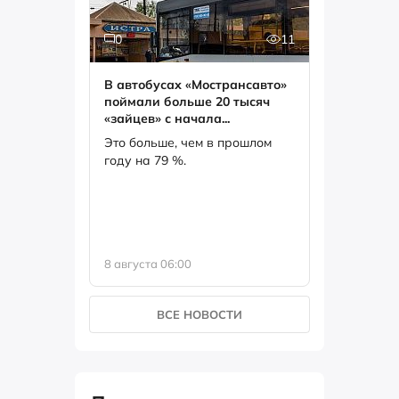
0
11
2
В автобусах «Мострансавто»
Вдоль Воло
поймали больше 20 тысяч
«зайцев» с начала...
Сейчас рабо
Это больше, чем в прошлом
поворота на Мансурово
году на 79 %.
Кострово.
8 августа 06:00
7 августа 14:
ВСЕ НОВОСТИ