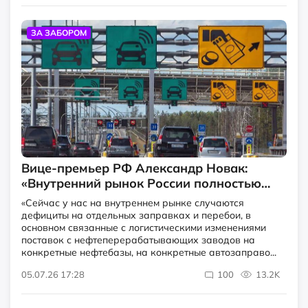
ЗА ЗАБОРОМ
Вице-премьер РФ Александр Новак:
«Внутренний рынок России полностью
обеспечен бензином и дизельным
«Сейчас у нас на внутреннем рынке случаются
топливом»
дефициты на отдельных заправках и перебои, в
основном связанные с логистическими изменениями
поставок с нефтеперерабатывающих заводов на
конкретные нефтебазы, на конкретные автозаправо...
05.07.26 17:28
100
13.2K