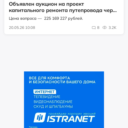
Объявлен аукцион на проект
капитального ремонта путепровода через
ж/д у Высоково
Цена вопроса — 225 169 227 рублей.
20.05.26 10:08
8
3.2K