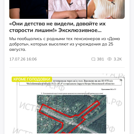
«Они детства не видели, давайте их
старости лишим!» Эксклюзивное
интервью родственников пожилых из
Мы пообщались с родными тех пенсионеров из «Дома
«Дома доброты»
доброты», которых выселяют из учреждения до 25
августа.
17.07.26 16:06
381
3.2K
КРОМЕ ГОЛОДОВКИ