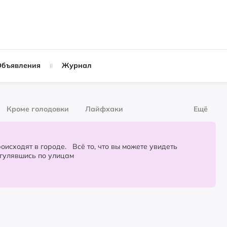
Объявления
Журнал
Кроме голодовки
Лайфхаки
Ещё
рнал
За деньги
городе. Всё то, что вы можете увидеть
огулявшись по улицам
Слухи