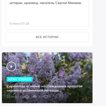
историк, краевед, писатель Сергей Мамаев.
5 июня 07:18
21 мая 1
ВСЕ ИСТОРИИ
ISTRA STORIES
Сиреневая история: наслаждаемся красотой
сирени и вспоминаем легенды...
0
22 мая 11:45
1
3.6K