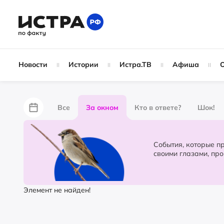
Новости
Истории
Истра.ТВ
Афиша
Все
За окном
Кто в ответе?
Шок!
За забором
Не по лжи!
По форме
Жу
События, которые происходят в 
своими глазами, пр
Партнёрский материал
Народные новости
Элемент не найден!