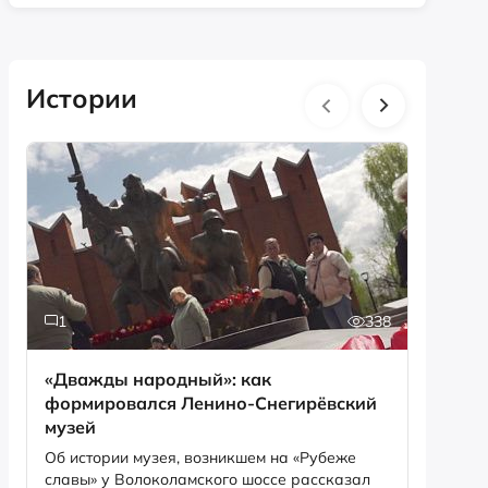
Истории
1
338
2
«Дважды народный»: как
30 лет
формировался Ленино-Снегирёвский
перезахорон
музей
Алекса
Об истории музея, возникшем на «Рубеже
Блаженн
славы» у Волоколамского шоссе рассказал
Мамаев