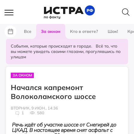
Все
За окном
Кто в ответе?
Шок!
Кр
События, которые происходят в городе. Всё то, что
вы можете увидеть своими глазами, прогулявшись по
улицам
ЗА ОКНОМ
Начался капремонт
Волоколамского шоссе
ВТОРНИК, 9 ИЮН., 14:36
1
580
Речь идёт об участке шоссе от Снегирей до
ЦКАД. В настоящее время снят асфальт с