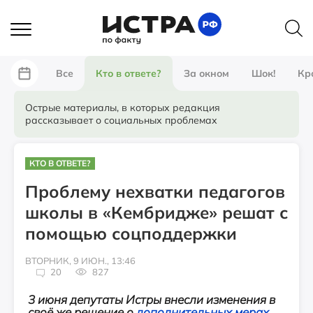
Все
Кто в ответе?
За окном
Шок!
Кр
Острые материалы, в которых редакция
рассказывает о социальных проблемах
КТО В ОТВЕТЕ?
Проблему нехватки педагогов
школы в «Кембридже» решат с
помощью соцподдержки
ВТОРНИК, 9 ИЮН., 13:46
20
827
3 июня депутаты Истры внесли изменения в
своё же решение о
дополнительных мерах