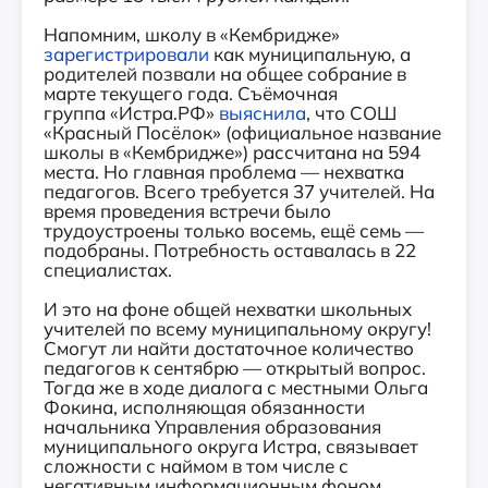
Напомним, школу в «Кембридже»
зарегистрировали
как муниципальную, а
родителей позвали на общее собрание в
марте текущего года. Съёмочная
группа «Истра.РФ»
выяснила
, что СОШ
«Красный Посёлок» (официальное название
школы в «Кембридже») рассчитана на 594
места. Но главная проблема — нехватка
педагогов. Всего требуется 37 учителей. На
время проведения встречи было
трудоустроены только восемь, ещё семь —
подобраны. Потребность оставалась в 22
специалистах.
И это на фоне общей нехватки школьных
учителей по всему муниципальному округу!
Смогут ли найти достаточное количество
педагогов к сентябрю — открытый вопрос.
Тогда же в ходе диалога с местными Ольга
Фокина, исполняющая обязанности
начальника Управления образования
муниципального округа Истра, связывает
сложности с наймом в том числе с
негативным информационным фоном