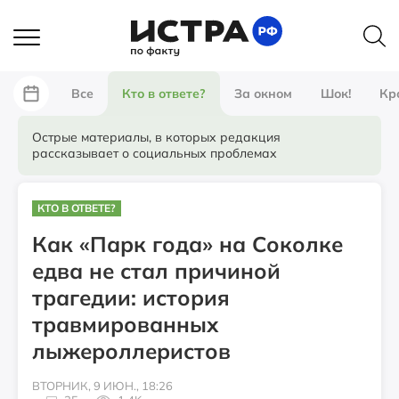
Все
Кто в ответе?
За окном
Шок!
Кр
Острые материалы, в которых редакция
рассказывает о социальных проблемах
КТО В ОТВЕТЕ?
Как «Парк года» на Соколке
едва не стал причиной
трагедии: история
травмированных
лыжероллеристов
ВТОРНИК, 9 ИЮН., 18:26