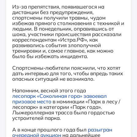
Из-за препятствия, появившегося на
дистанции без предупреждения,
спортсмены получили травмы, чудом
избежав прямого столкновения с техникой и
людьми. В понедельник, оправившись от
шока, участники происшествия рассказали
корреспондентам «Истра.РФ», как
развивались события злополучной
тренировки и, самое главное, как можно
было бы избежать инцидента.
Спортсмены-любители пояснили, что хотят
дать интервью для того, чтобы впредь таких
опасных ситуаций не возникало.
Напомним, весной этого года
лесопарк «Соколиная гора» завоевал
призовое место
в номинации «Парк в лесу /
лесопарк» в категории «Парк года».
Лыжероллерная трасса была гордостью
устроителей парка.
А в конце прошлого года был
разыгран
очередной аукцион
на дальнейшее