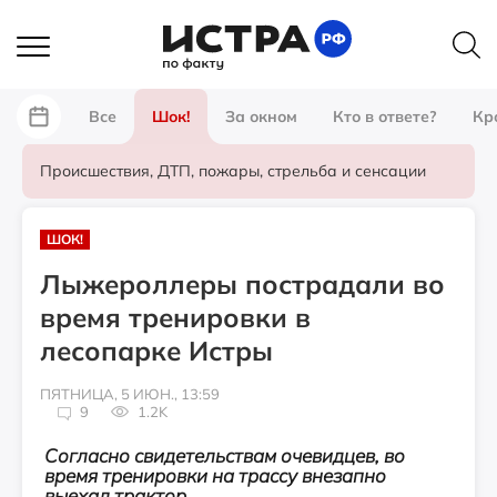
Все
Шок!
За окном
Кто в ответе?
Кр
Происшествия, ДТП, пожары, стрельба и сенсации
ШОК!
Лыжероллеры пострадали во
время тренировки в
лесопарке Истры
ПЯТНИЦА, 5 ИЮН., 13:59
9
1.2K
Согласно свидетельствам очевидцев, во
время тренировки на трассу внезапно
выехал трактор.