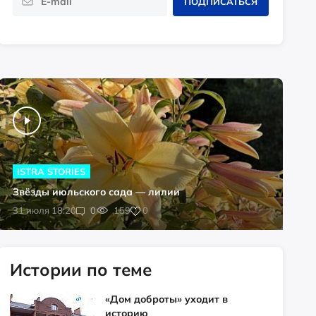
ПОДПИСАТЬСЯ
ISTRA STORIES
Звёзды июльского сада — лилии
0
31 июля 18:20
0
159
Истории по теме
«Дом доброты» уходит в
историю