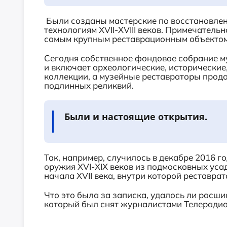
Были созданы мастерские по восстановлен
технологиям ХVII-ХVIII веков. Примечатель
самым крупным реставрационным объектом
Сегодня собственное фондовое собрание м
и включает археологические, исторические
коллекции, а музейные реставраторы прод
подлинных реликвий.
Были и настоящие открытия.
Так, например, случилось в декабре 2016 г
оружия XVI-XIX веков из подмосковных усад
начала XVII века, внутри которой реставр
Что это была за записка, удалось ли расши
который был снят журналистами Телерадио