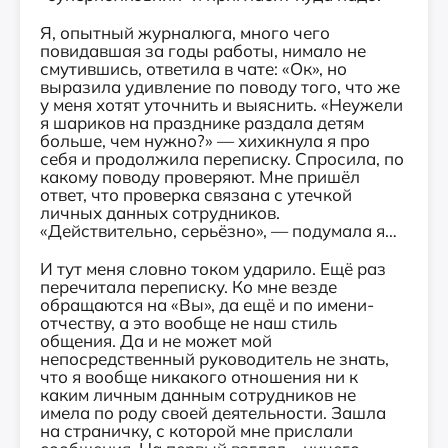
Я, опытный журналюга, много чего
повидавшая за годы работы, нимало не
смутившись, ответила в чате: «Ок», но
выразила удивление по поводу того, что же
у меня хотят уточнить и выяснить. «Неужели
я шариков на празднике раздала детям
больше, чем нужно?» — хихикнула я про
себя и продолжила переписку. Спросила, по
какому поводу проверяют. Мне пришёл
ответ, что проверка связана с утечкой
личных данных сотрудников.
«Действительно, серьёзно», — подумала я…
И тут меня словно током ударило. Ещё раз
перечитала переписку. Ко мне везде
обращаются на «Вы», да ещё и по имени-
отчеству, а это вообще не наш стиль
общения. Да и не может мой
непосредственный руководитель не знать,
что я вообще никакого отношения ни к
каким личным данным сотрудников не
имела по роду своей деятельности. Зашла
на страничку, с которой мне прислали