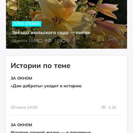
ISTRA STORIES
Звёзды июльского сада — лилии
0
31 июля 18:20
0
178
Истории по теме
ЗА ОКНОМ
«Дом доброты» уходит в историю
29 июля 14:00
1.1K
ЗА ОКНОМ
История дачной жизни — в архивных