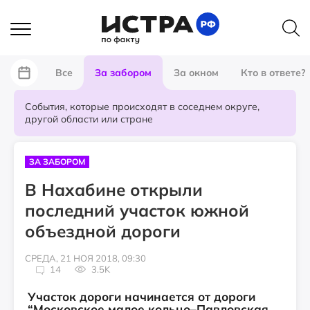
Все
За забором
За окном
Кто в ответе?
События, которые происходят в соседнем округе,
другой области или стране
ЗА ЗАБОРОМ
В Нахабине открыли
последний участок южной
объездной дороги
СРЕДА, 21 НОЯ 2018, 09:30
14
3.5K
Участок дороги начинается от дороги
“Московское малое кольцо–Павловская