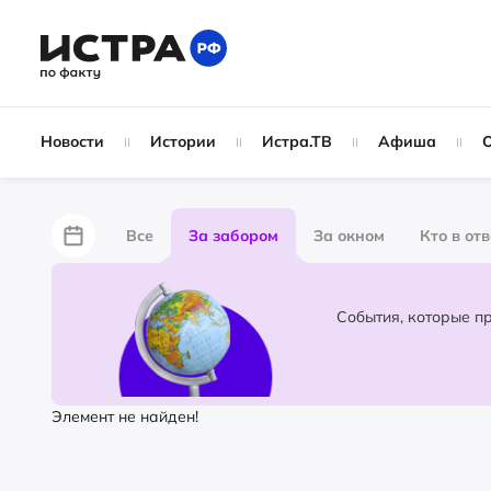
Новости
Истории
Истра.ТВ
Афиша
Все
За забором
За окном
Кто в от
Лайфхаки
Не по лжи!
По форме
Жу
Народные новости
Слухи
Элемент не найден!