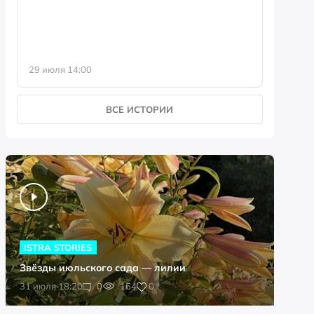
29 июля 14:00
23 июля 
ВСЕ ИСТОРИИ
ISTRA STORIES
Звёзды июльского сада — лилии
0
31 июля 18:20
0
164