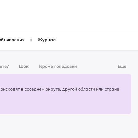
Объявления
Журнал
вете?
Шок!
Кроме голодовки
Ещё
рнал
За деньги
Партнёрский материал
События, которые происходят в соседнем округе, другой области или стране