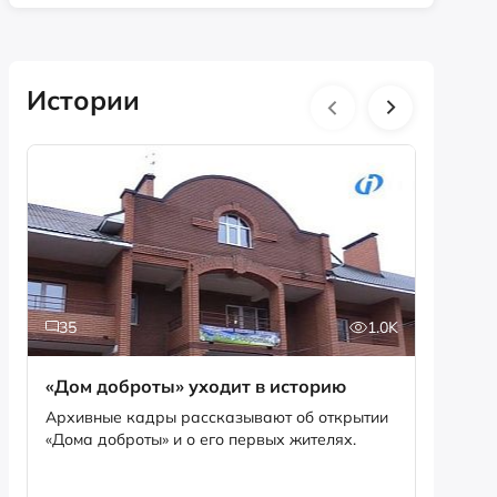
Истории
35
1.0K
5
«Дом доброты» уходит в историю
Истори
фотог
Архивные кадры рассказывают об открытии
«Дома доброты» и о его первых жителях.
Музей «
фотофо