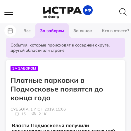
Все
За забором
За окном
Кто в ответе?
События, которые происходят в соседнем округе,
другой области или стране
ЗА ЗАБОРОМ
Платные парковки в
Подмосковье появятся до
конца года
СУББОТА, 1 ИЮН 2019, 15:06
15
2.1K
Власти Подмосковья получили
полномочия на установку максимальной