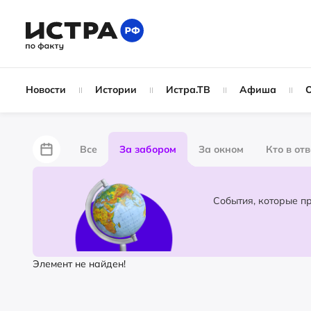
Новости
Истории
Истра.ТВ
Афиша
Все
За забором
За окном
Кто в от
Лайфхаки
Не по лжи!
По форме
Жу
Народные новости
Слухи
Элемент не найден!