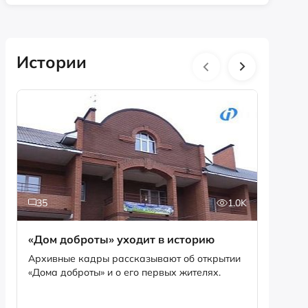
Истории
35
1.0K
5
«Дом доброты» уходит в историю
Истори
фотог
Архивные кадры рассказывают об открытии
«Дома доброты» и о его первых жителях.
Музей «
фотофо