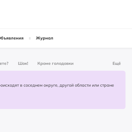
Объявления
Журнал
вете?
Шок!
Кроме голодовки
Ещё
рнал
За деньги
Партнёрский материал
События, которые происходят в соседнем округе, другой области или стране