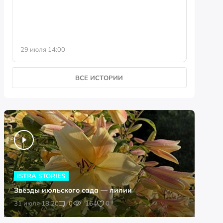
29 июля 14:00
23 июля 
ВСЕ ИСТОРИИ
ISTRA STORIES
Звёзды июльского сада — лилии
0
31 июля 18:20
0
164