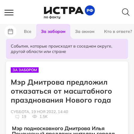
Все
За забором
За окном
Кто в ответе?
События, которые происходят в соседнем округе,
другой области или стране
ЗА ЗАБОРОМ
Мэр Дмитрова предложил
отказаться от масштабного
празднования Нового года
СУББОТА, 19 НОЯ 2022, 14:40
19
1.5K
Мэр подмосковного Дмитрова Илья
Поночевный предложи жителям города