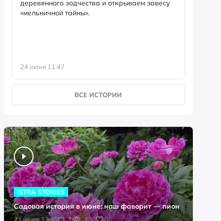
деревянного зодчества и открываем завесу
годовщину. Но откуда 
«мельничной тайны».
дата?
24 июня 11:47
12 июня 
ВСЕ ИСТОРИИ
ISTRA STORIES
Садовая история в июне: наш фаворит — пион
0
21 июня 13:45
1
130