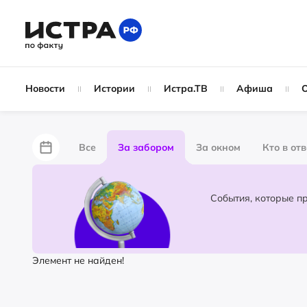
Новости
Истории
Истра.ТВ
Афиша
Все
За забором
За окном
Кто в от
Лайфхаки
Не по лжи!
По форме
Жу
Народные новости
Слухи
Элемент не найден!