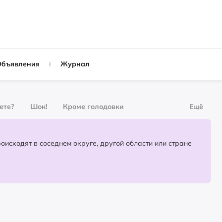
Объявления
Журнал
вете?
Шок!
Кроме голодовки
Ещё
рнал
За деньги
Партнёрский материал
События, которые происходят в соседнем округе, другой области или стране