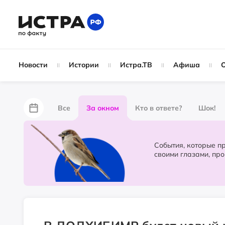
Новости
Истории
Истра.ТВ
Афиша
Все
За окном
Кто в ответе?
Шок!
За забором
Не по лжи!
По форме
Жу
События, которые происходят в 
своими глазами, пр
Партнёрский материал
Народные новости