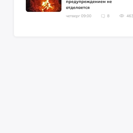
предупреждением не
отделается
четверг 09:00
8
46