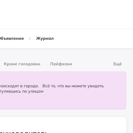
Объявления
Журнал
Кроме голодовки
Лайфхаки
Ещё
рнал
За деньги
городе. Всё то, что вы можете увидеть
огулявшись по улицам
Слухи