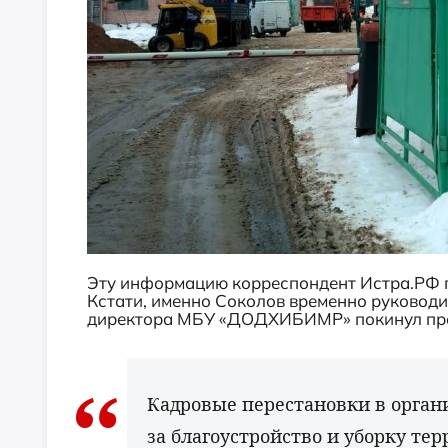
Эту информацию корреспондент Истра.РФ 
Кстати,
именно Соколов временно руководил
директора МБУ «ДОДХИБИМР» покинул
пр
Кад
ровые перестановки в
орган
за
благоустройство и
уборку терр