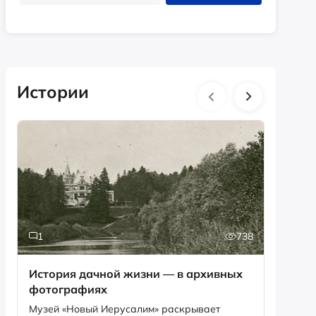
Истории
1
738
6
История дачной жизни — в архивных
Песня,
фотографиях
рекордов Ги
Снегир
Музей «Новый Иерусалим» раскрывает