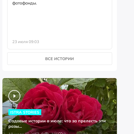
фотофонды.
Предыст
23 июля 09:03
13 июля 
ВСЕ ИСТОРИИ
ISTRA STORIES
Садовые истории в июле: что за прелесть эти
розы…
0
18 июля 15:20
0
105