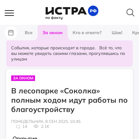
Все
За окном
Кто в ответе?
Шок!
Кр
События, которые происходят в городе. Всё то, что
вы можете увидеть своими глазами, прогулявшись по
улицам
ЗА ОКНОМ
В лесопарке «Соколка»
полным ходом идут работы по
благоустройству
ПОНЕДЕЛЬНИК, 8 СЕН 2025, 10:45
14
2.1K
Открытие