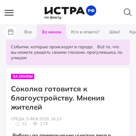
Все
За окном
Кто в ответе?
Шок!
Кр
События, которые происходят в городе. Всё то, что
вы можете увидеть своими глазами, прогулявшись по
улицам
ЗА ОКНОМ
Соколка готовится к
благоустройству. Мнения
жителей
СРЕДА, 5 ФЕВ 2025, 16:23
12
2.7K
Работы по превращению участка леса в