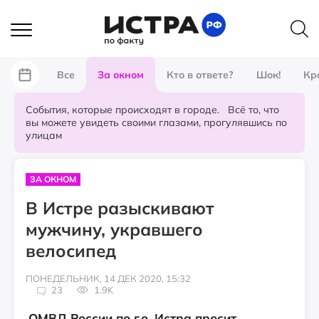
Все
За окном
Кто в ответе?
Шок!
Кр
События, которые происходят в городе. Всё то, что
вы можете увидеть своими глазами, прогулявшись по
улицам
ЗА ОКНОМ
В Истре разыскивают
мужчину, укравшего
велосипед
ПОНЕДЕЛЬНИК, 14 ДЕК 2020, 15:32
23
1.9K
ОМВД России по г.о. Истра просит