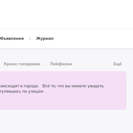
Объявления
Журнал
Кроме голодовки
Лайфхаки
Ещё
рнал
За деньги
городе. Всё то, что вы можете увидеть
огулявшись по улицам
Слухи