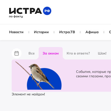
Новости
Истории
Истра.ТВ
Афиша
Все
За окном
Кто в ответе?
Шок!
За забором
Не по лжи!
По форме
Жу
События, которые происходят в 
своими глазами, пр
Партнёрский материал
Народные новости
Элемент не найден!