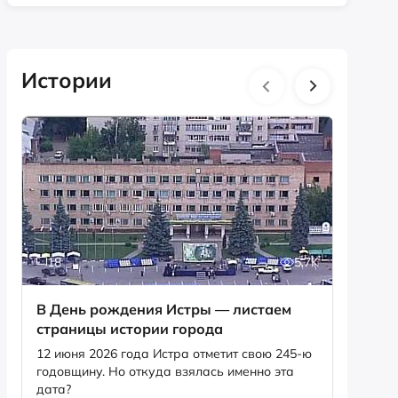
Истории
18
5.7K
12
В День рождения Истры — листаем
«Дважд
страницы истории города
формир
музей
12 июня 2026 года Истра отметит свою 245-ю
годовщину. Но откуда взялась именно эта
Об исто
дата?
славы» 