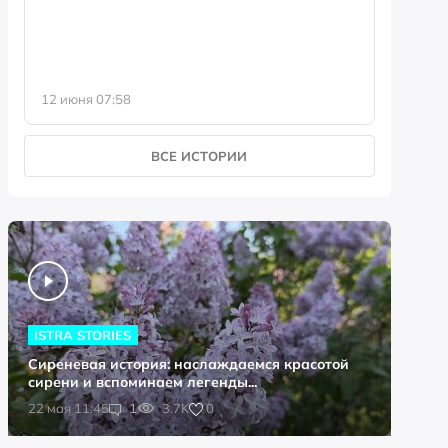
историк
12 июня 07:58
5 июня 0
ВСЕ ИСТОРИИ
ISTRA STORIES
Сиреневая история: наслаждаемся красотой
сирени и вспоминаем легенды...
0
22 мая 11:45
1
3.7K