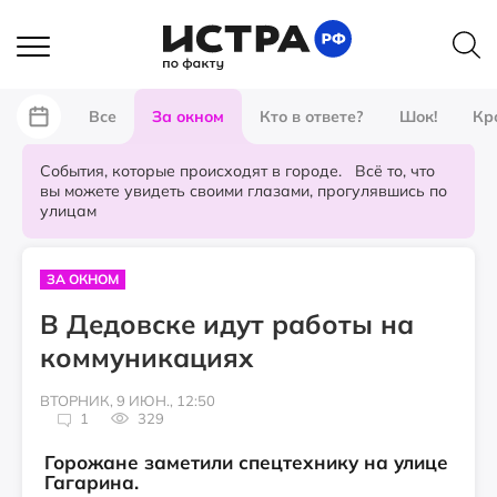
Все
За окном
Кто в ответе?
Шок!
Кр
События, которые происходят в городе. Всё то, что
вы можете увидеть своими глазами, прогулявшись по
улицам
ЗА ОКНОМ
В Дедовске идут работы на
коммуникациях
ВТОРНИК, 9 ИЮН., 12:50
1
329
Горожане заметили спецтехнику на улице
Гагарина.