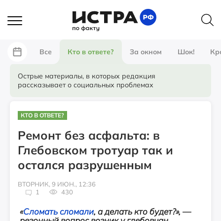
Все
Кто в ответе?
За окном
Шок!
Кр
Острые материалы, в которых редакция
рассказывает о социальных проблемах
КТО В ОТВЕТЕ?
Ремонт без асфальта: в
Глебовском тротуар так и
остался разрушенным
ВТОРНИК, 9 ИЮН., 12:36
1
430
«
Сломать сломали
, а делать кто будет?», —
резонный вопрос возник у глебовчан,