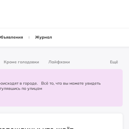
Объявления
Журнал
Кроме голодовки
Лайфхаки
Ещё
рнал
За деньги
городе. Всё то, что вы можете увидеть
огулявшись по улицам
Слухи