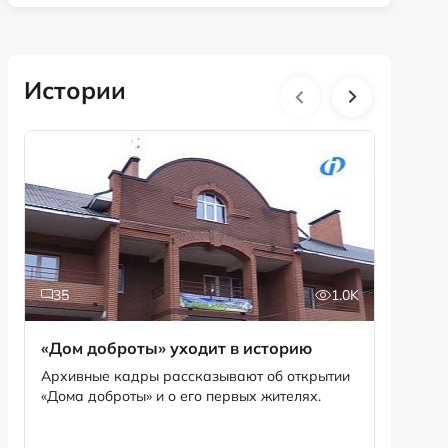
Истории
35
1.0K
5
«Дом доброты» уходит в историю
Истори
фотог
Архивные кадры рассказывают об открытии
«Дома доброты» и о его первых жителях.
Музей «
фотофо