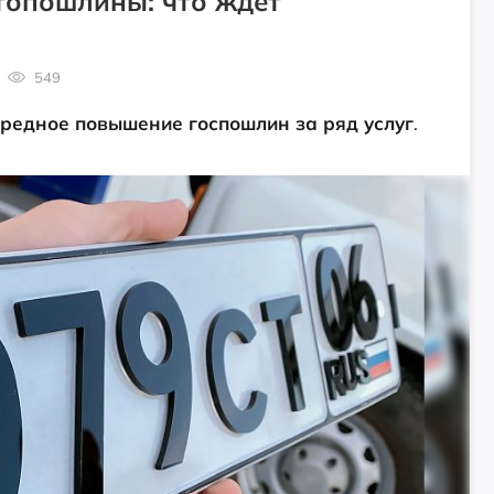
топошлины: что ждёт
549
ередное повышение госпошлин за ряд услуг
.