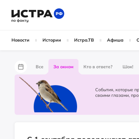
Новости
Истории
Истра.ТВ
Афиша
Все
За окном
Кто в ответе?
Шок!
За забором
Не по лжи!
По форме
Жу
События, которые происходят в 
своими глазами, пр
Партнёрский материал
Народные новости