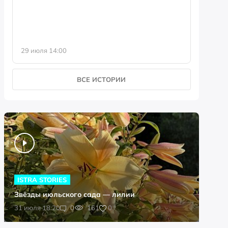
29 июля 14:00
23 июля 
ВСЕ ИСТОРИИ
ISTRA STORIES
Звёзды июльского сада — лилии
0
31 июля 18:20
0
161