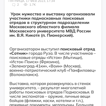
ПЯТНИЦА, 17 ФЕВ 2023, 17:34
2
1.7K
Урок мужества и выставку организовали
участники подмосковных поисковых
отрядов в структурном подразделении
Московского областного филиала
Московского университета МВД России
им. В.Я. Кикотя (п. Пионерский).
Организатором выступил
поисковый отряд
«Сотник»
города Руза. В числе участников –
поисковые отряды «Исток» (Мытищи),
«Исток-Поиск» (Фрязино),
«Зеленоград-41км», «Воин» (Москва),
военно-патриотический клуб «Панфиловец»
(Волоколамск).
Выставка, которая развернулась в стенах
университета, – результат многолетней
работы поисковых отрядов Подмосковья. В
числе экспонатов – оружие, личные вещи
бойцов (фляжки, каски, котелки и т.п.),
архивные документы, медальоны. Большая