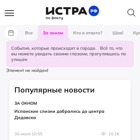
Все
За окном
Кто в ответе?
Шок!
Кр
События, которые происходят в городе. Всё то, что
вы можете увидеть своими глазами, прогулявшись по
улицам
Элемент не найден!
Популярные новости
ЗА ОКНОМ
Испанские слизни добрались до центра
Дедовска
30 июля 10:55
10.1K