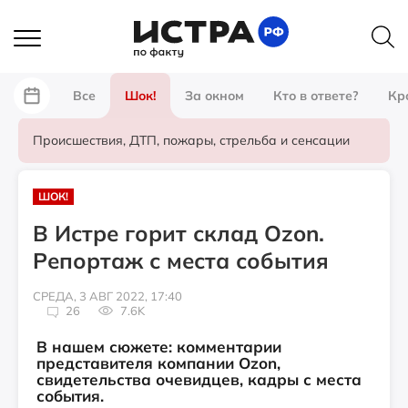
Все
Шок!
За окном
Кто в ответе?
Кр
Происшествия, ДТП, пожары, стрельба и сенсации
ШОК!
В Истре горит склад Ozon.
Репортаж с места события
СРЕДА, 3 АВГ 2022, 17:40
26
7.6K
В нашем сюжете: комментарии
представителя компании Ozon,
свидетельства очевидцев, кадры с места
события.