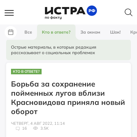
Все
Кто в ответе?
За окном
Шок!
Кр
Острые материалы, в которых редакция
рассказывает о социальных проблемах
КТО В ОТВЕТЕ?
Борьба за сохранение
пойменных лугов вблизи
Красновидова приняла новый
оборот
ЧЕТВЕРГ, 4 АВГ 2022, 11:14
16
3.5K