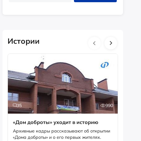
Истории
35
990
5
«Дом доброты» уходит в историю
Истори
фотог
Архивные кадры рассказывают об открытии
«Дома доброты» и о его первых жителях.
Музей «