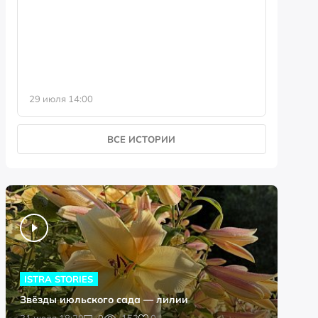
фотофо
29 июля 14:00
23 июля 
ВСЕ ИСТОРИИ
ISTRA STORIES
Звёзды июльского сада — лилии
0
31 июля 18:20
0
153