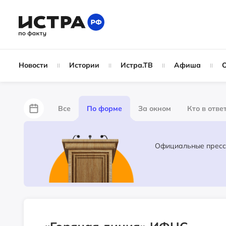
Новости
Истории
Истра.ТВ
Афиша
Все
По форме
За окном
Кто в отве
Лайфхаки
За забором
Не по лжи!
Ж
Партнёрский материал
Народные новости