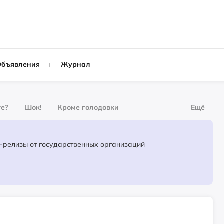
Объявления
Журнал
те?
Шок!
Кроме голодовки
Ещё
урнал
За деньги
Официальные пресс-релизы от государственных организаций
Слухи