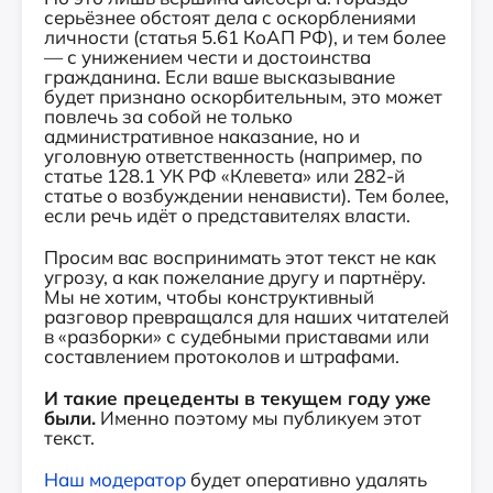
серьёзнее обстоят дела с оскорблениями
личности (статья 5.61 КоАП РФ), и тем более
— с унижением чести и достоинства
гражданина. Если ваше высказывание
будет признано оскорбительным, это может
повлечь за собой не только
административное наказание, но и
уголовную ответственность (например, по
статье 128.1 УК РФ «Клевета» или 282-й
статье о возбуждении ненависти). Тем более,
если речь идёт о представителях власти.
Просим вас воспринимать этот текст не как
угрозу, а как пожелание другу и партнёру.
Мы не хотим, чтобы конструктивный
разговор превращался для наших читателей
в «разборки» с судебными приставами или
составлением протоколов и штрафами.
И такие прецеденты в текущем году уже
были.
Именно поэтому мы публикуем этот
текст.
Наш модератор
будет оперативно удалять