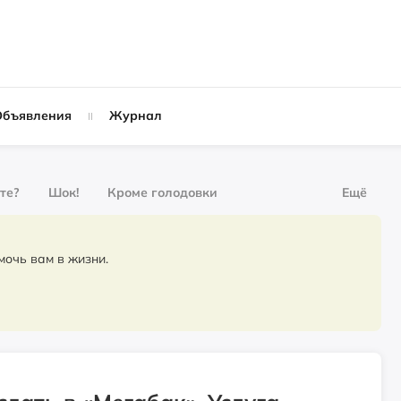
Объявления
Журнал
ете?
Шок!
Кроме голодовки
Ещё
рнал
За деньги
омочь вам в жизни.
Слухи