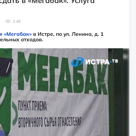
дать в «Мегабак». Услуга
2.4K
я «Мегабак»
в Истре, по ул. Ленина, д. 1
ельных отходов.