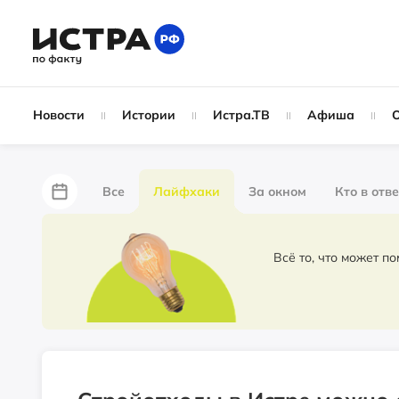
Новости
Истории
Истра.ТВ
Афиша
Все
Лайфхаки
За окном
Кто в отв
За забором
Не по лжи!
По форме
Жу
Всё то, что может п
Партнёрский материал
Народные новости