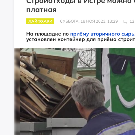
Стройотходы в Истре можно с
платная
ЛАЙФХАКИ
СУББОТА, 18 НОЯ 2023, 13:29
12
На площадке по
приёму вторичного сырь
установлен контейнер для приёма строит