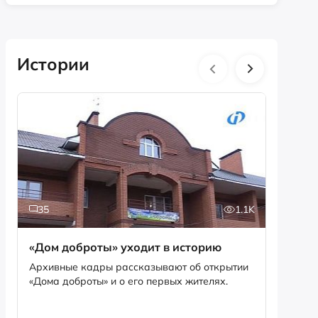
Истории
35
1.1K
5
«Дом доброты» уходит в историю
Истори
фотог
Архивные кадры рассказывают об открытии
«Дома доброты» и о его первых жителях.
Музей «
фотофо