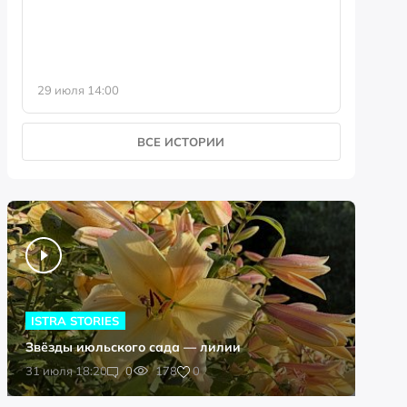
29 июля 14:00
23 июля 
ВСЕ ИСТОРИИ
ISTRA STORIES
Звёзды июльского сада — лилии
0
31 июля 18:20
0
178