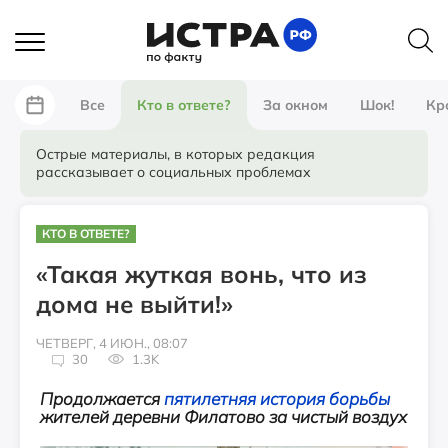
Все
Кто в ответе?
За окном
Шок!
Кр
Острые материалы, в которых редакция
рассказывает о социальных проблемах
КТО В ОТВЕТЕ?
«Такая жуткая вонь, что из
дома не выйти!»
ЧЕТВЕРГ, 4 ИЮН., 08:07
30
1.3K
Продолжается
пятилетняя история борьбы
жителей деревни Филатово за чистый воздух