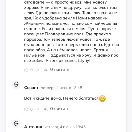
отгадайте — а просто навоз. Мне навозу
хорошо Я ни с кем не дружу, Где положат там
лежу Где положат там лежу. Только знаю я не
зря, Как удобрена земля Нами навозами
Жирными, полезныма. Только сам поймёшь ты
счастье, Если вляпался в меня. Пусть пореже
посещает Плодородные поля. Где проехал
паровоз, Там теперь лежит навоз. Там, где
было море роз, Там теперь один навоз. Едет по
полю обоз, А на нём навоз, навоз. Братья
милые мои, Надрываться не хочу. Я давно про
всё забыл Я теперь навоз Шучу!
Ответить
0
Созонт
четверг, 4 июн. в 18:48
Вот и сидите дома. Нечего болтаться
Ответить
0
Антония
четверг, 4 июн. в 13:45