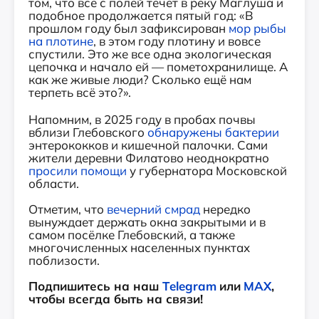
том, что все с полей течет в реку Маглуша и
подобное продолжается пятый год: «В
прошлом году был зафиксирован
мор рыбы
на плотине
, в этом году плотину и вовсе
спустили. Это же все одна экологическая
цепочка и начало ей — пометохранилище. А
как же живые люди? Сколько ещё нам
терпеть всё это?».
Напомним, в 2025 году в пробах почвы
вблизи Глебовского
обнаружены бактерии
энтерококков и кишечной палочки. Сами
жители деревни Филатово неоднократно
просили помощи
у губернатора Московской
области.
Отметим, что
в
ечерний смрад
нередко
вынуждает держать окна закрытыми и в
самом посёлке Глебовский, а также
многочисленных населенных пунктах
поблизости.
Подпишитесь на наш
Telegram
или
MAX
,
чтобы всегда быть на связи!