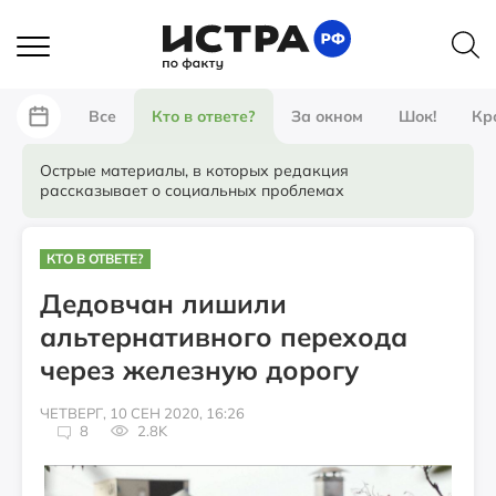
Все
Кто в ответе?
За окном
Шок!
Кр
Острые материалы, в которых редакция
рассказывает о социальных проблемах
КТО В ОТВЕТЕ?
Дедовчан лишили
альтернативного перехода
через железную дорогу
ЧЕТВЕРГ, 10 СЕН 2020, 16:26
8
2.8K