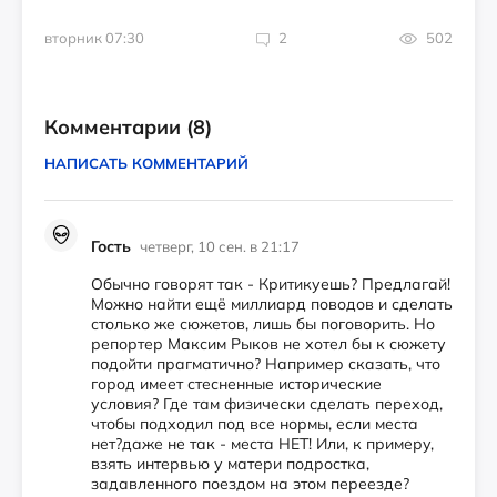
вторник 07:30
2
502
Комментарии
(8)
НАПИСАТЬ КОММЕНТАРИЙ
Гость
четверг, 10 сен. в 21:17
Обычно говорят так - Критикуешь? Предлагай!
Можно найти ещё миллиард поводов и сделать
столько же сюжетов, лишь бы поговорить. Но
репортер Максим Рыков не хотел бы к сюжету
подойти прагматично? Например сказать, что
город имеет стесненные исторические
условия? Где там физически сделать переход,
чтобы подходил под все нормы, если места
нет?даже не так - места НЕТ! Или, к примеру,
взять интервью у матери подростка,
задавленного поездом на этом переезде?