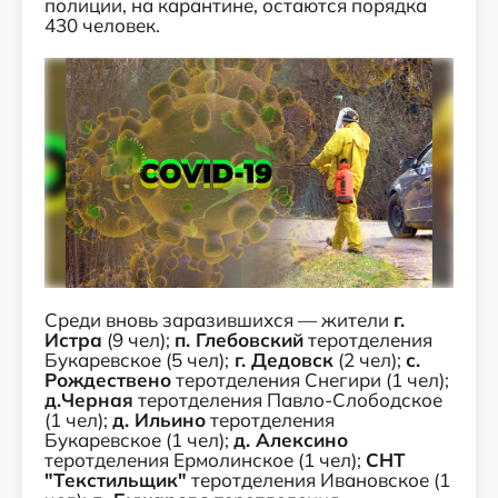
полиции, на карантине, остаются порядка
430 человек.
Среди вновь заразившихся — жители
г.
Истра
(9 чел);
п. Глебовский
теротделения
Букаревское (5 чел);
г. Дедовск
(2 чел);
с.
Рождествено
теротделения Снегири (1 чел);
д.Черная
теротделения Павло-Слободское
(1 чел);
д. Ильино
теротделения
Букаревское (1 чел);
д. Алексино
теротделения Ермолинское (1 чел);
СНТ
"Текстильщик"
теротделения Ивановское (1