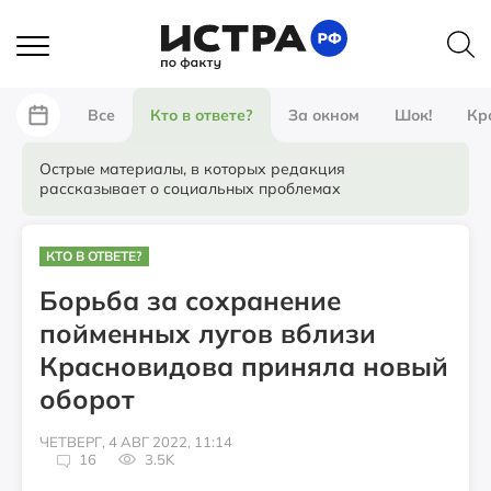
Все
Кто в ответе?
За окном
Шок!
Кр
Острые материалы, в которых редакция
рассказывает о социальных проблемах
КТО В ОТВЕТЕ?
Борьба за сохранение
пойменных лугов вблизи
Красновидова приняла новый
оборот
ЧЕТВЕРГ, 4 АВГ 2022, 11:14
16
3.5K