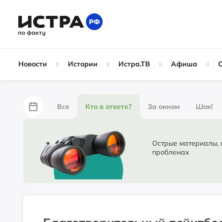
Новости
Истории
Истра.ТВ
Афиша
Все
Кто в ответе?
За окном
Шок!
За забором
Не по лжи!
По форме
Жу
Острые материалы, в ко
проблемах
Партнёрский материал
Народные новости