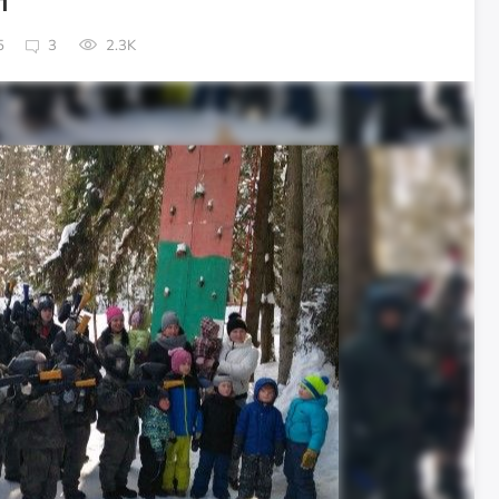
л
5
3
2.3K