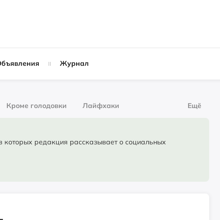
Объявления
Журнал
Кроме голодовки
Лайфхаки
Ещё
рнал
За деньги
торых редакция рассказывает о социальных
Слухи