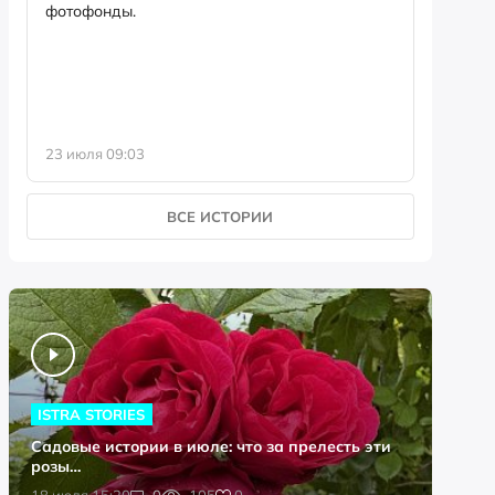
фотофонды.
Предыст
23 июля 09:03
13 июля 
ВСЕ ИСТОРИИ
ISTRA STORIES
Садовые истории в июле: что за прелесть эти
розы…
0
18 июля 15:20
0
105