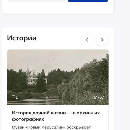
Истории
1
757
6
История дачной жизни — в архивных
Песня,
фотографиях
рекордов Ги
Снегир
Музей «Новый Иерусалим» раскрывает