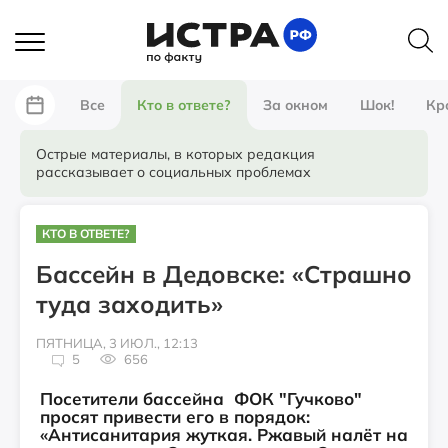
Все
Кто в ответе?
За окном
Шок!
Кр
Острые материалы, в которых редакция
рассказывает о социальных проблемах
КТО В ОТВЕТЕ?
Бассейн в Дедовске: «Страшно
туда заходить»
ПЯТНИЦА, 3 ИЮЛ., 12:13
5
656
Посетители бассейна ФОК "Гучково"
просят привести его в порядок:
«Антисанитария жуткая. Ржавый налёт на