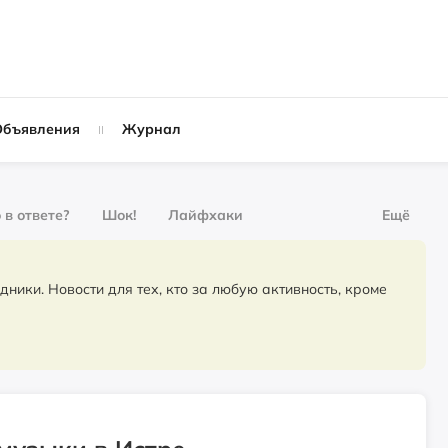
Объявления
Журнал
 в ответе?
Шок!
Лайфхаки
Ещё
рнал
За деньги
для тех, кто за любую активность, кроме
Слухи