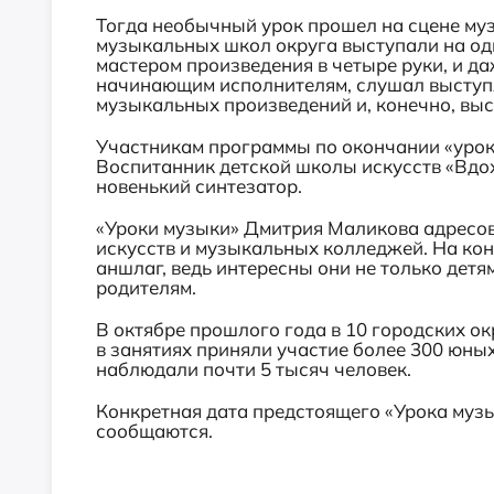
Тогда необычный урок прошел на сцене му
музыкальных школ округа выступали на одн
мастером произведения в четыре руки, и д
начинающим исполнителям, слушал выступл
музыкальных произведений и, конечно, выс
Участникам программы по окончании «урок
Воспитанник детской школы искусств «Вдо
новенький синтезатор.
«Уроки музыки» Дмитрия Маликова адресо
искусств и музыкальных колледжей. На кон
аншлаг, ведь интересны они не только детя
родителям.
В октябре прошлого года в 10 городских о
в занятиях приняли участие более 300 юных
наблюдали почти 5 тысяч человек.
Конкретная дата предстоящего «Урока музык
сообщаются.