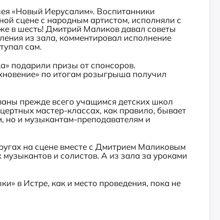
зея «Новый Иерусалим». Воспитанники
ой сцене с народным артистом, исполняли с
аже в шесть! Дмитрий Маликов давал советы
ения из зала, комментировал исполнение
тупал сам.
а» подарили призы от спонсоров.
хновение» по итогам розыгрыша получил
ваны прежде всего учащимся детских школ
цертных мастер-классах, как правило, бывает
м, но и музыкантам-преподавателям и
кругах на сцене вместе с Дмитрием Маликовым
 музыкантов и солистов. А из зала за уроками
и» в Истре, как и место проведения, пока не