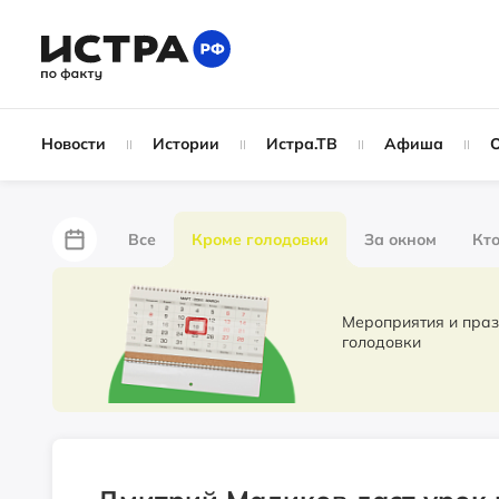
Новости
Истории
Истра.ТВ
Афиша
Все
Кроме голодовки
За окном
Кто
За забором
Не по лжи!
По форме
Жу
Мероприятия и праздники. Новости 
голодовки
Партнёрский материал
Народные новости