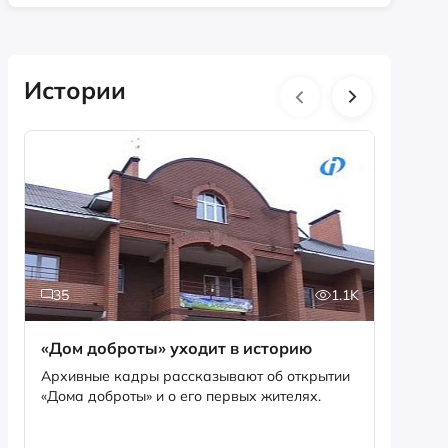
Истории
35
1.1K
5
«Дом доброты» уходит в историю
Истори
фотог
Архивные кадры рассказывают об открытии
«Дома доброты» и о его первых жителях.
Музей «
фотофо