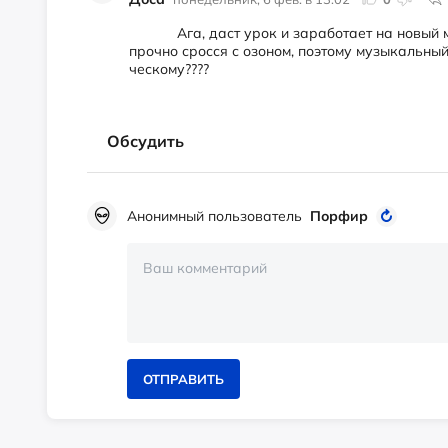
Ага, даст урок и за­ра­бо­та­ет на но­вый мод
проч­но срос­ся с озо­ном, по­это­му му­зы­каль­ный
чес­ко­му????
Обсудить
Анонимный пользователь
Порфир
ОТПРАВИТЬ