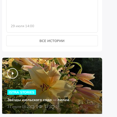
29 июля 14:00
23 июля 
ВСЕ ИСТОРИИ
ISTRA STORIES
Звёзды июльского сада — лилии
0
31 июля 18:20
0
171