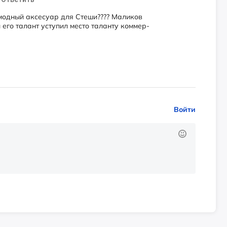
­ный ак­се­су­ар для Сте­ши???? Ма­ли­ков
 его та­лант ус­ту­пил мес­то та­лан­ту ком­мер­
Войти