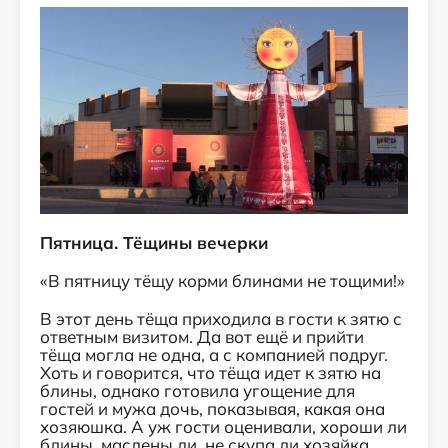
Пятница. Тёщины вечерки
«В пятницу тёщу корми блинами не тощими!»
В этот день тёща приходила в гости к зятю с
ответным визитом. Да вот ещё и прийти
тёща могла не одна, а с компанией подруг.
Хоть и говорится, что тёща идет к зятю на
блины, однако готовила угощение для
гостей и мужа дочь, показывая, какая она
хозяюшка. А уж гости оценивали, хороши ли
блины, маслены ли, не скупа ли хозяйка,