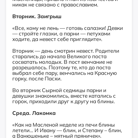
никак не связано с православием.
Вторник. Заигрыш
«Все, кому не лень — готовь салазки! Девки
— стройте глазки, а парни — петухами
ходите, да невест себе приглядите».
Вторник — день смотрин невест. Родители
старались до начала Великого поста
сосватать молодых. В пост венчание не
разрешалось. Поэтому те, кто до поста
выбрал себе пару, венчались на Красную
горку, после Пасхи.
Во вторник Сырной седмицы парни и
девушки знакомились, вместе катались с
горок, приходили друг к другу на блины.
Среда. Лакомка
«Как на Масленой неделе из печи блины
летели… И Ивану — блин, и Степану – блин,
а Ванюшеньке – мятный пряничек».