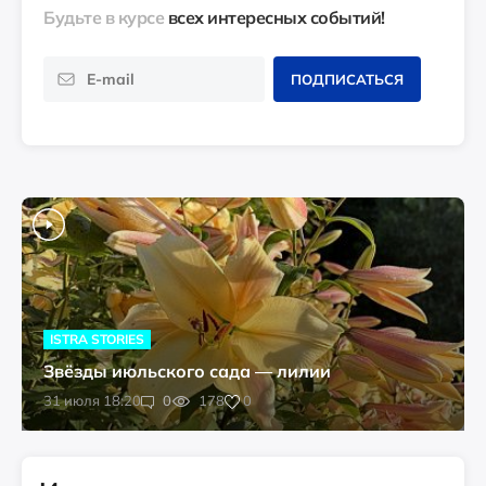
Будьте в курсе
всех интересных событий!
ПОДПИСАТЬСЯ
ISTRA STORIES
Звёзды июльского сада — лилии
0
31 июля 18:20
0
178