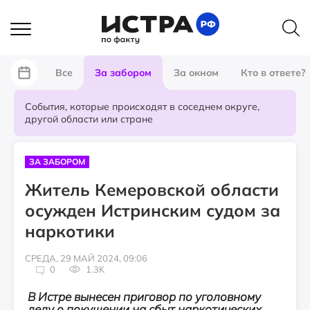
Все
За забором
За окном
Кто в ответе?
События, которые происходят в соседнем округе,
другой области или стране
ЗА ЗАБОРОМ
Житель Кемеровской области
осужден Истринским судом за
наркотики
СРЕДА, 29 МАЙ 2024, 09:06
0
1.3K
В Истре вынесен приговор по уголовному
делу о покушении на сбыт наркотических