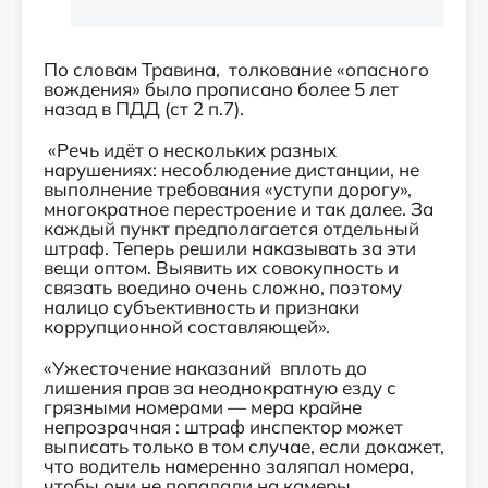
По словам Травина,
толкование «опасного
вождения» было прописано более 5 лет
назад в ПДД (ст 2 п.7).
«Речь идёт о нескольких разных
нарушениях: несоблюдение дистанции, не
выполнение требования «уступи дорогу»,
многократное перестроение и так далее. За
каждый пункт предполагается отдельный
штраф. Теперь решили наказывать за эти
вещи оптом. Выявить их совокупность и
связать воедино очень сложно, поэтому
налицо субъективность и признаки
коррупционной составляющей».
«Ужесточение наказаний
вплоть до
лишения прав за неоднократную езду с
грязными номерами — мера крайне
непрозрачная : штраф инспектор может
выписать только в том случае, если докажет,
что водитель намеренно заляпал номера,
чтобы
они не попадали на камеры.