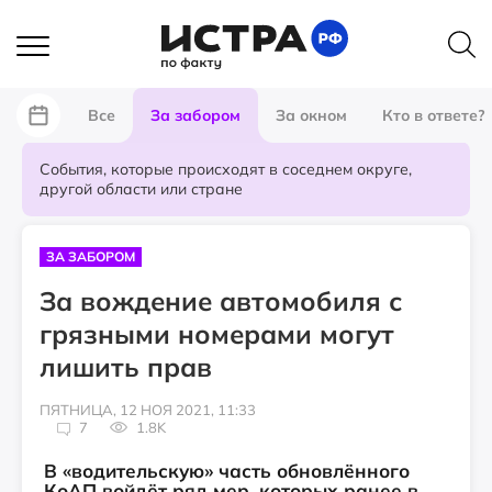
Все
За забором
За окном
Кто в ответе?
События, которые происходят в соседнем округе,
другой области или стране
ЗА ЗАБОРОМ
За вождение автомобиля с
грязными номерами могут
лишить прав
ПЯТНИЦА, 12 НОЯ 2021, 11:33
7
1.8K
В «водительскую» часть обновлённого
КоАП войдёт ряд мер, которых ранее в