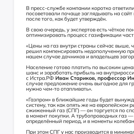
В пресс-службе компании коротко ответили
посоветовали почаще заглядывать на сайт 
после того, как будет утверждён.
В свою очередь, у экспертов есть чёткое п
оптимизировать процесс газификации част
«Цены на газ внутри страны сейчас выше, ч
решил компенсировать недополученную при
нашем случае дачников и владельцев заго
Население готово платить по высоким ценам
шанс и заработать прибыль на внутриросс
с Истра.РФ
Иван Стариков, профессор Ин
случае предложение очень выгодное для г
нужно чем-то отапливать».
«Газпром» в ближайшие годы будет вынужд
систему, так как опять же на европейском 
сжиженный газ (СПГ) — он торгуется по сп
в момент покупки. А трубопроводных газ —
определённый период, и в моменты колебан
При этом СПГ у нас производится в минима