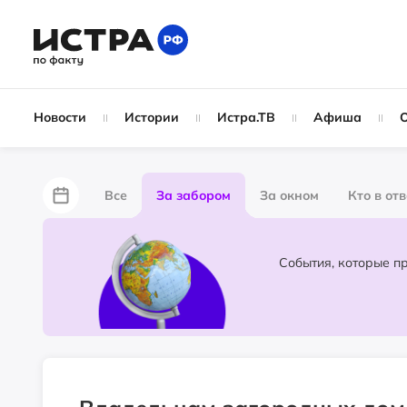
Новости
Истории
Истра.ТВ
Афиша
Все
За забором
За окном
Кто в от
Лайфхаки
Не по лжи!
По форме
Жу
Народные новости
Слухи