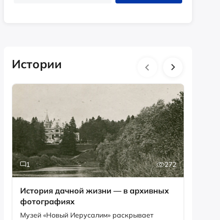
Истории
1
272
6
История дачной жизни — в архивных
Песня,
фотографиях
рекордов Ги
Снегир
Музей «Новый Иерусалим» раскрывает