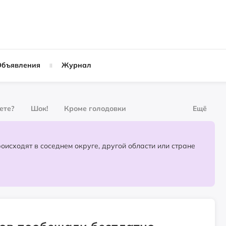
Объявления
Журнал
вете?
Шок!
Кроме голодовки
Ещё
рнал
За деньги
Партнёрский материал
События, которые происходят в соседнем округе, другой области или стране