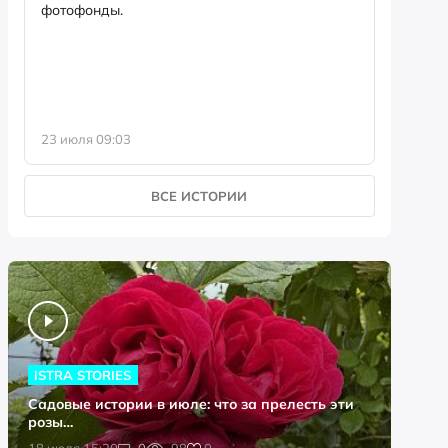
фотофонды.
Предыст
23 июля 09:03
13 июля 
ВСЕ ИСТОРИИ
ISTRA STORIES
Садовые истории в июле: что за прелесть эти
розы…
0
18 июля 15:20
0
98