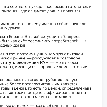
, что соответствующая программа готовится, и
компании, где документ должен появится
онимание того, почему именно сейчас решили
ных домов.
ем в Европе. В такой ситуации «Газпром»
быль за счёт российских потребителей — в
родных домов.
 на газ, поэтому нужно не упускать такой
ийском рынке, — рассуждает в разговоре
ститута экономики РАН
. — Но в любом
раждан, имеющих загородные дома, которые
ен развивать в стране трубопроводную
рынке более предпочтительным является
отовым ценам, то есть по ценам, определяемым
 это контрактная цена, зафиксированная на
ия цен на газ она меняться не может.
льных объёмах — всего 28 млн тонн, из