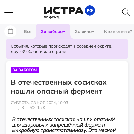
Все
За забором
За окном
Кто в ответе?
События, которые происходят в соседнем округе,
другой области или стране
ЗА ЗАБОРОМ
В отечественных сосисках
нашли опасный фермент
СУББОТА, 23 НОЯ 2024, 10:03
8
1.7K
В отечественных сосисках нашли опасный
для здоровья и запрещённый фермент —
микробную трансглютаминазу. Это мясной