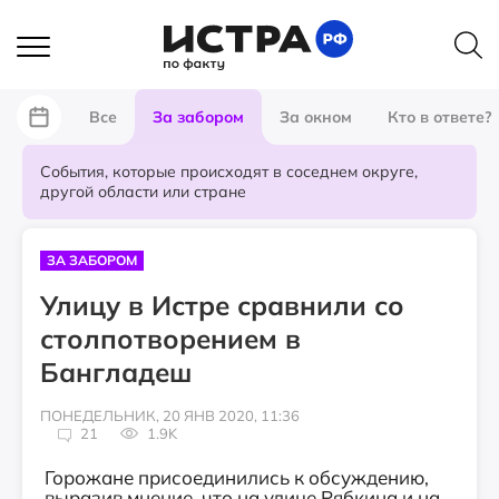
Все
За забором
За окном
Кто в ответе?
События, которые происходят в соседнем округе,
другой области или стране
ЗА ЗАБОРОМ
Улицу в Истре сравнили со
столпотворением в
Бангладеш
ПОНЕДЕЛЬНИК, 20 ЯНВ 2020, 11:36
21
1.9K
Горожане присоединились к обсуждению,
выразив мнение, что на улице Рябкина и на