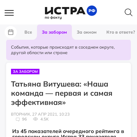
Все
За забором
За окном
Кто в ответе?
События, которые происходят в соседнем округе,
другой области или стране
ЗА ЗАБОРОМ
Татьяна Витушева: «Наша
команда — первая и самая
эффективная»
ВТОРНИК, 27 АПР 2021, 10:23
96
4.5K
Из 45 показателей очередного рейтинга в
городском округе Истра 33 показателя