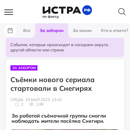
Все
За забором
За окном
Кто в ответе?
События, которые происходят в соседнем округе,
другой области или стране
ЗА ЗАБОРОМ
Съёмки нового сериала
стартовали в Снегирях
СРЕДА, 10 МАЙ 2023, 13:42
2
2.8K
За работой съёмочной группы смогли
наблюдать жители посёлка Снегири.