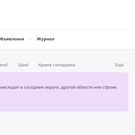
Объявления
Журнал
вете?
Шок!
Кроме голодовки
Ещё
рнал
За деньги
Партнёрский материал
События, которые происходят в соседнем округе, другой области или стране