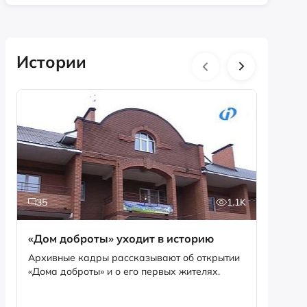
Истории
35
1.1K
5
«Дом доброты» уходит в историю
Истори
фотог
Архивные кадры рассказывают об открытии
«Дома доброты» и о его первых жителях.
Музей «
фотофо