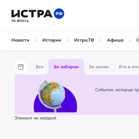
Новости
Истории
Истра.ТВ
Афиша
Все
За забором
За окном
Кто в от
Лайфхаки
Не по лжи!
По форме
Жу
Народные новости
Слухи
Элемент не найден!