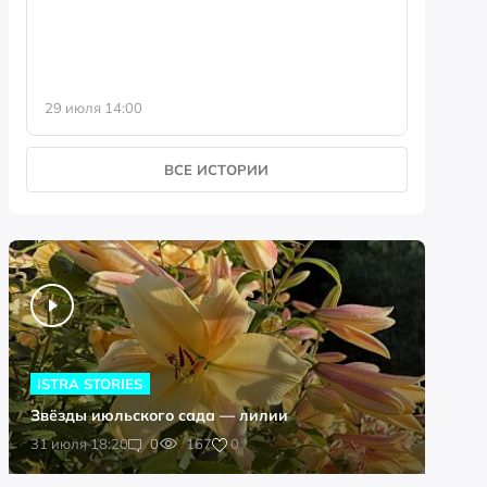
29 июля 14:00
23 июля 
ВСЕ ИСТОРИИ
ISTRA STORIES
Звёзды июльского сада — лилии
0
31 июля 18:20
0
167