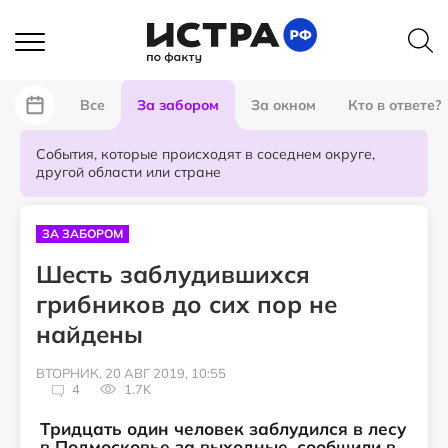
Все
За забором
За окном
Кто в ответе?
События, которые происходят в соседнем округе,
другой области или стране
ЗА ЗАБОРОМ
Шесть заблудившихся
грибников до сих пор не
найдены
ВТОРНИК, 20 АВГ 2019, 10:55
4
1.7K
Тридцать один человек заблудился в лесу
в Подмосковье за выходные, сообщили в