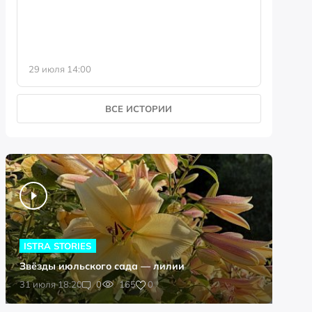
29 июля 14:00
23 июля 
ВСЕ ИСТОРИИ
ISTRA STORIES
Звёзды июльского сада — лилии
0
31 июля 18:20
0
165