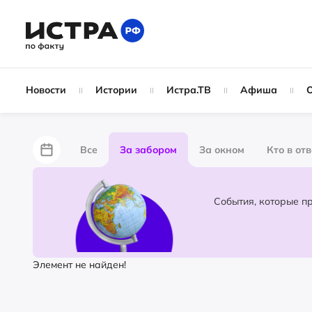
Новости
Истории
Истра.ТВ
Афиша
Все
За забором
За окном
Кто в от
Лайфхаки
Не по лжи!
По форме
Жу
Народные новости
Слухи
Элемент не найден!