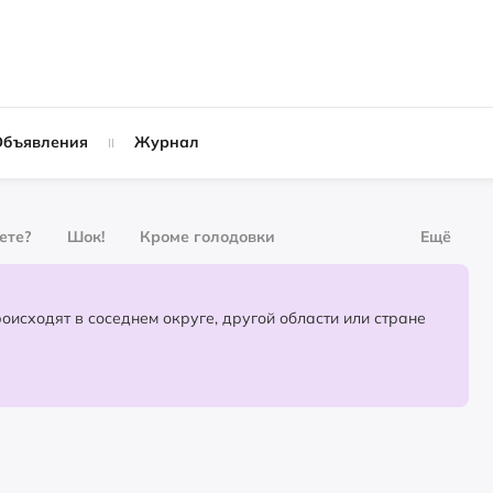
Объявления
Журнал
вете?
Шок!
Кроме голодовки
Ещё
рнал
За деньги
Партнёрский материал
События, которые происходят в соседнем округе, другой области или стране