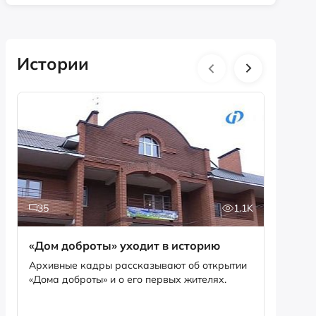
Истории
35
1.1K
5
«Дом доброты» уходит в историю
Истори
фотог
Архивные кадры рассказывают об открытии
«Дома доброты» и о его первых жителях.
Музей «
фотофо